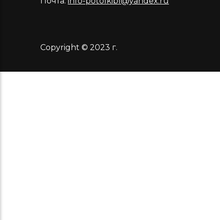
Почта:
info-potolkibl@yandex.ru
Copyright © 2023 г.